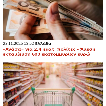
23.11.2025 13:52
Ελλάδα
«Ανάσα» για 2,4 εκατ. πολίτες – Άμεση
εκταμίευση 600 εκατομμυρίων ευρώ