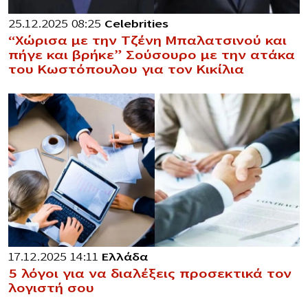
25.12.2025 08:25
Celebrities
“Χώρισα με την Τζένη Μπαλατσινού και
πήγε και βρήκε” Σούσουρο με την ατάκα
του Κωστόπουλου για τον Κικίλια
17.12.2025 14:11
Ελλάδα
5 λόγοι για να διαλέξεις προσεκτικά τον
λογιστή σου