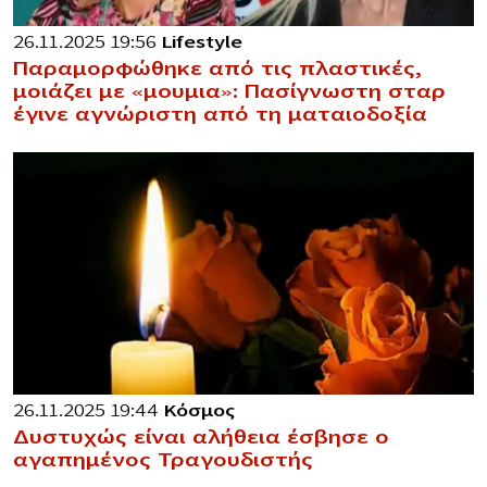
26.11.2025 19:56
Lifestyle
Παραμορφώθηκε από τις πλαστικές,
μοιάζει με «μoυμια»: Πασίγνωστη σταρ
έγινε αγνώριστη από τη ματαιοδοξία
26.11.2025 19:44
Κόσμος
Δυστυχώς είναι αλήθεια έσβησε ο
αγαπημένος Τραγουδιστής