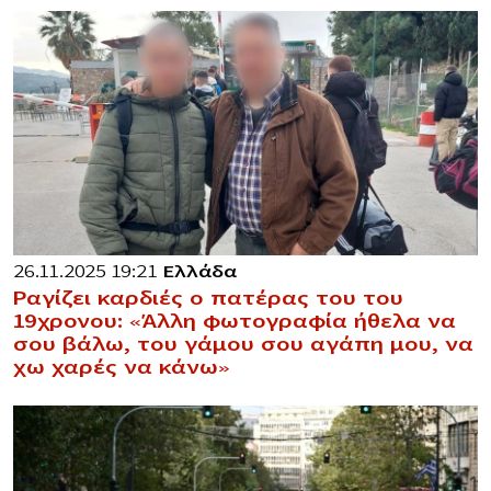
26.11.2025 19:21
Ελλάδα
Ραγίζει καρδιές ο πατέρας του του
19χρονου: «Άλλη φωτογραφία ήθελα να
σου βάλω, του γάμου σου αγάπη μου, να
χω χαρές να κάνω»