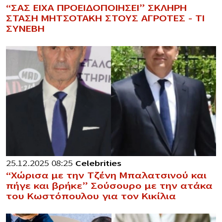
“ΣΑΣ ΕΙΧΑ ΠΡΟΕΙΔΟΠΟΙΗΣΕΙ” ΣΚΛΗΡΗ
ΣΤΑΣΗ ΜΗΤΣΟΤΑΚΗ ΣΤΟΥΣ ΑΓΡΟΤΕΣ – ΤΙ
ΣΥΝΕΒΗ
25.12.2025 08:25
Celebrities
“Χώρισα με την Τζένη Μπαλατσινού και
πήγε και βρήκε” Σούσουρο με την ατάκα
του Κωστόπουλου για τον Κικίλια