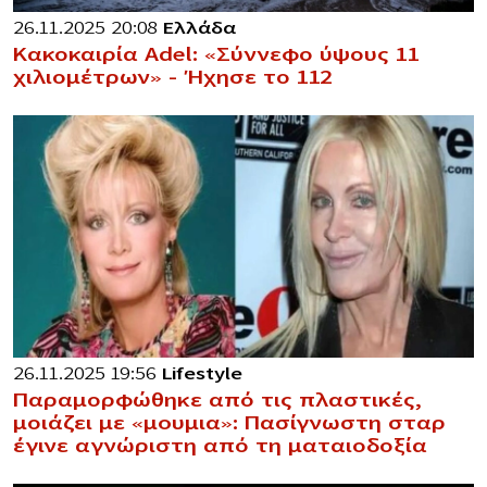
26.11.2025 20:08
Ελλάδα
Κακοκαιρία Adel: «Σύννεφο ύψους 11
χιλιομέτρων» – Ήχησε το 112
26.11.2025 19:56
Lifestyle
Παραμορφώθηκε από τις πλαστικές,
μοιάζει με «μoυμια»: Πασίγνωστη σταρ
έγινε αγνώριστη από τη ματαιοδοξία