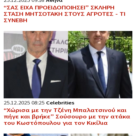
25.12.2025 09:16
Αθήνα
“ΣΑΣ ΕΙΧΑ ΠΡΟΕΙΔΟΠΟΙΗΣΕΙ” ΣΚΛΗΡΗ
ΣΤΑΣΗ ΜΗΤΣΟΤΑΚΗ ΣΤΟΥΣ ΑΓΡΟΤΕΣ – ΤΙ
ΣΥΝΕΒΗ
25.12.2025 08:25
Celebrities
“Χώρισα με την Τζένη Μπαλατσινού και
πήγε και βρήκε” Σούσουρο με την ατάκα
του Κωστόπουλου για τον Κικίλια