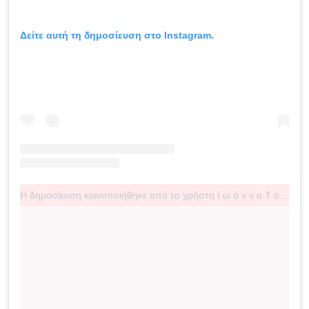
Δείτε αυτή τη δημοσίευση στο Instagram.
Η δημοσίευση κοινοποιήθηκε από το χρήστη Ι ω ά ν ν α Τ ο ύ ν η (@j.touni)