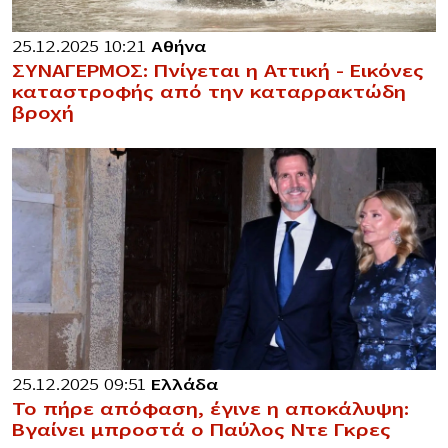
25.12.2025 10:21
Αθήνα
ΣΥΝΑΓΕΡΜΟΣ: Πνίγεται η Αττική – Εικόνες
καταστροφής από την καταρρακτώδη
βροχή
25.12.2025 09:51
Ελλάδα
Το πήρε απόφαση, έγινε η αποκάλυψη:
Βγαίνει μπροστά ο Παύλος Ντε Γκρες