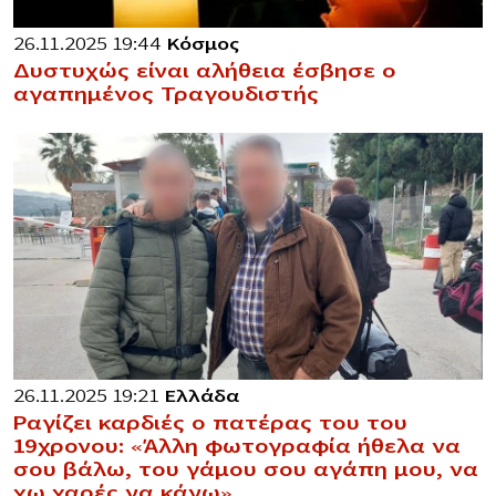
26.11.2025 19:44
Κόσμος
Δυστυχώς είναι αλήθεια έσβησε ο
αγαπημένος Τραγουδιστής
26.11.2025 19:21
Ελλάδα
Ραγίζει καρδιές ο πατέρας του του
19χρονου: «Άλλη φωτογραφία ήθελα να
σου βάλω, του γάμου σου αγάπη μου, να
χω χαρές να κάνω»