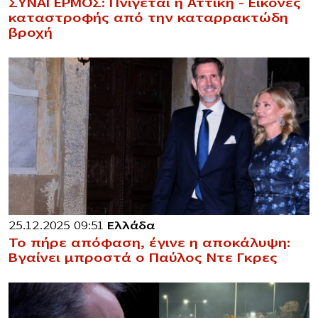
ΣΥΝΑΓΕΡΜΟΣ: Πνίγεται η Αττική – Εικόνες
καταστροφής από την καταρρακτώδη
βροχή
25.12.2025 09:51
Ελλάδα
Το πήρε απόφαση, έγινε η αποκάλυψη:
Βγαίνει μπροστά ο Παύλος Ντε Γκρες