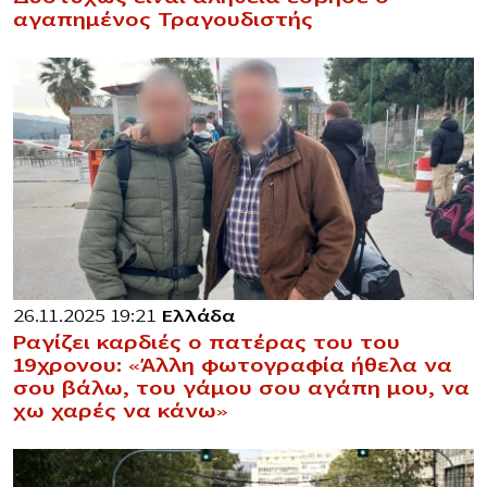
αγαπημένος Τραγουδιστής
26.11.2025 19:21
Ελλάδα
Ραγίζει καρδιές ο πατέρας του του
19χρονου: «Άλλη φωτογραφία ήθελα να
σου βάλω, του γάμου σου αγάπη μου, να
χω χαρές να κάνω»