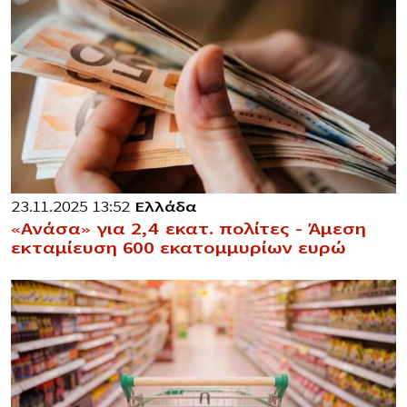
23.11.2025 13:52
Ελλάδα
«Ανάσα» για 2,4 εκατ. πολίτες – Άμεση
εκταμίευση 600 εκατομμυρίων ευρώ