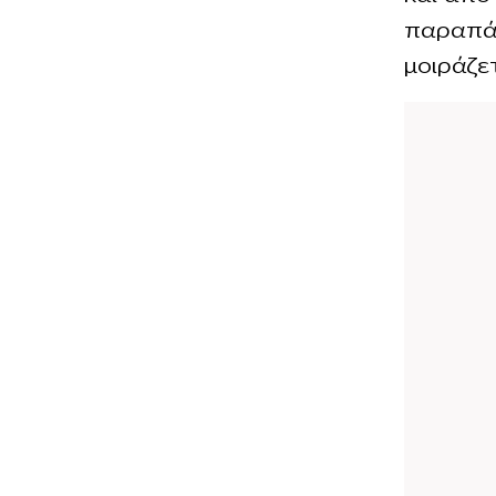
παραπάν
μοιράζε