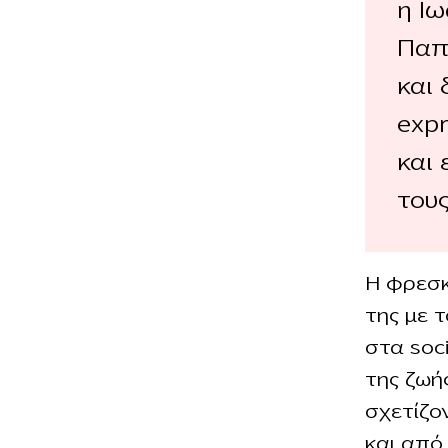
η Ι
Παπ
και
expr
και
του
Η φρεσκ
της με 
στα soc
της ζωή
σχετίζο
και από