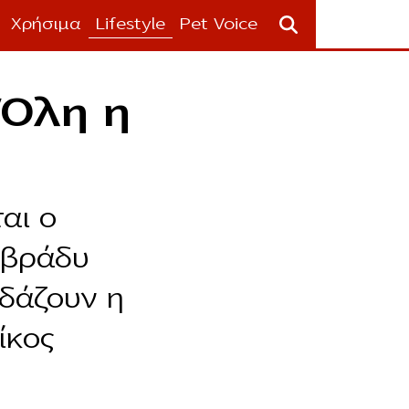
Χρήσιμα
Lifestyle
Pet Voice
 Όλη η
αι ο
 βράδυ
δάζουν η
ίκος