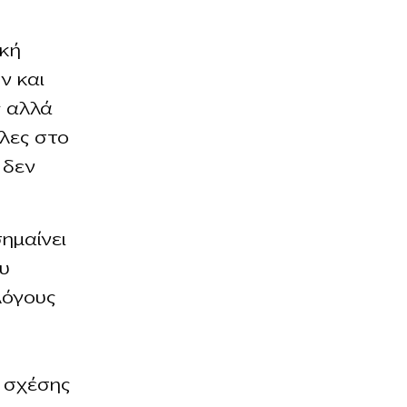
ική
ν και
ς αλλά
λες στο
 δεν
σημαίνει
ου
λόγους
ς σχέσης