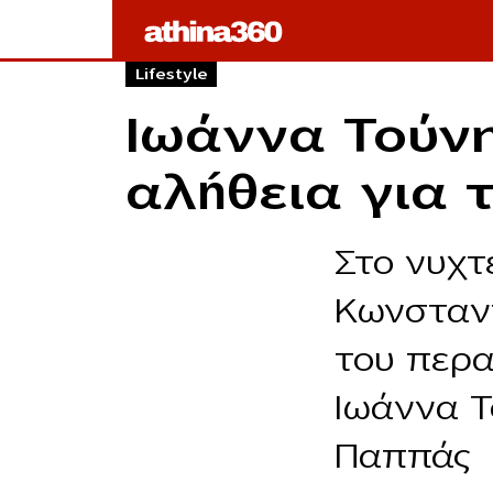
Lifestyle
Ιωάννα Τούνη
αλńθεια για 
Στο νυχτ
Κωνσταντ
του περα
Ιωάννα Τ
Παππάς