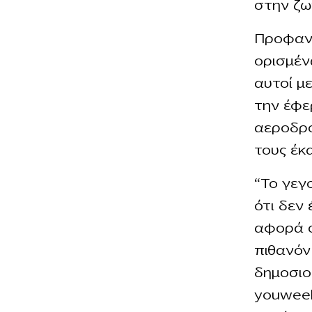
στην ζω
Προφανώ
ορισμέν
αυτοί μ
την έφε
αεροδρό
τους έκ
“Το γεγο
ότι δεν 
αφορά σ
πιθανόν
δημοσιο
youweek