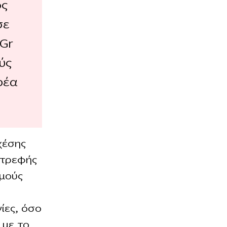
ος
σε
 Gr
ύς
ρέα
χέσης
στρεφής
θμούς
ίες, όσο
 με το