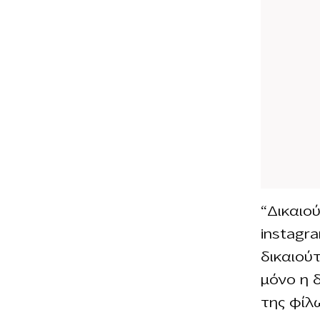
“Δικαιού
instagr
δικαιούτ
μόνο η 
της φίλ