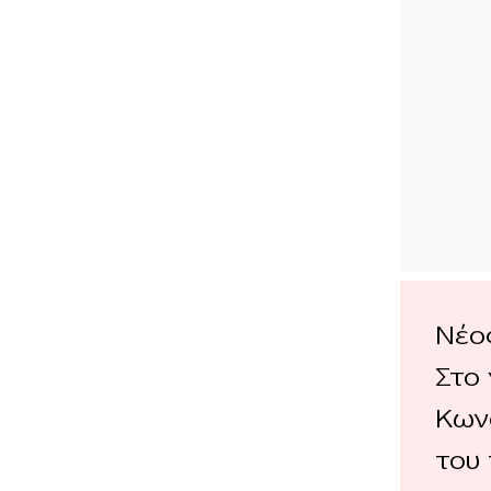
Νέος
Στο
Κων
του