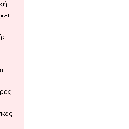
κή
χει
ής
ι
ι
ορες
γκες