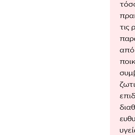
τόσ
πρακ
τις 
παρ
από
ποι
συμβ
ζωτ
επιδ
δια
ευθυ
υγεί