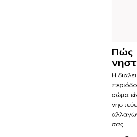
Πώς 
νηστ
Η διαλε
περιόδο
σώμα εί
νηστεύε
αλλαγών
σας.