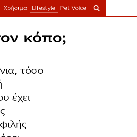
Χρήσιμα
Lifestyle
Pet Voice
τον κόπο;
νια, τόσο
ή
ου έχει
ές
φιλής