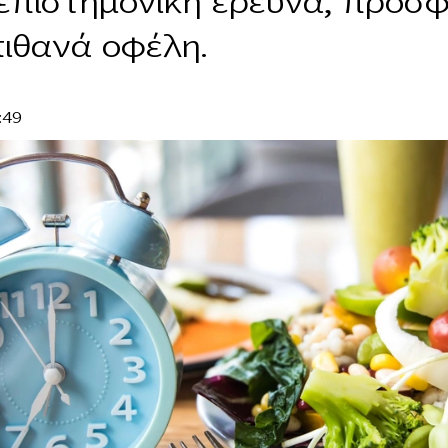
επιστημονική έρευνα, προσφ
πιθανά οφέλη.
:49