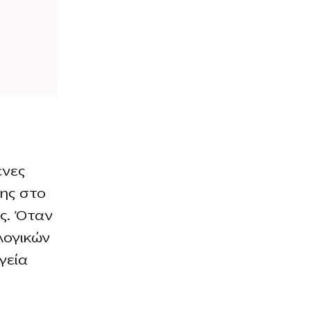
ή
ενες
της στο
ς. Όταν
λογικών
γεία