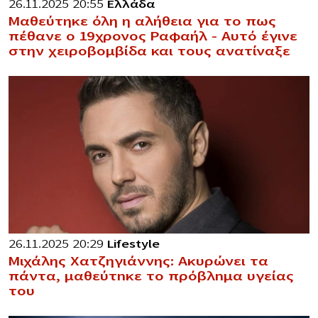
26.11.2025 20:55
Ελλάδα
Μαθεύτηκε όλη η αλήθεια για το πως
πέθανε ο 19χρονος Ραφαήλ – Αυτό έγινε
στην χειροβομβίδα και τους ανατίναξε
26.11.2025 20:29
Lifestyle
Μιχάλης Χατζηγιάννης: Ακυρώνει τα
πάντα, μαθεύτnκε το πρόβλnμα υγείας
του