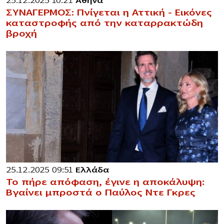
25.12.2025 10:21
Αθήνα
ΣΥΝΑΓΕΡΜΟΣ: Πνίγεται η Αττική – Εικόνες
καταστροφής από την καταρρακτώδη
βροχή
25.12.2025 09:51
Ελλάδα
Το πήρε απόφαση, έγινε η αποκάλυψη:
Βγαίνει μπροστά ο Παύλος Ντε Γκρες