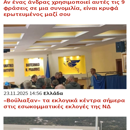
Αν ένας άνδρας χρησιμοποιεί αυτές τις 9
φράσεις σε μια συνομιλία, είναι κρυφά
εpωτευμένος μαζί σου
23.11.2025 14:56
Ελλάδα
«Βούλιαξαν» τα εκλογικά κέντρα σήμερα
στις εσωκομματικές εκλογές της ΝΔ