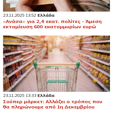
23.11.2025 13:52
Ελλάδα
«Ανάσα» για 2,4 εκατ. πολίτες – Άμεση
εκταμίευση 600 εκατομμυρίων ευρώ
23.11.2025 13:33
Ελλάδα
Σούπερ μάρκετ: Αλλάζει ο τρόπος που
θα πληρώνουμε από 1η Δεκεμβρίου