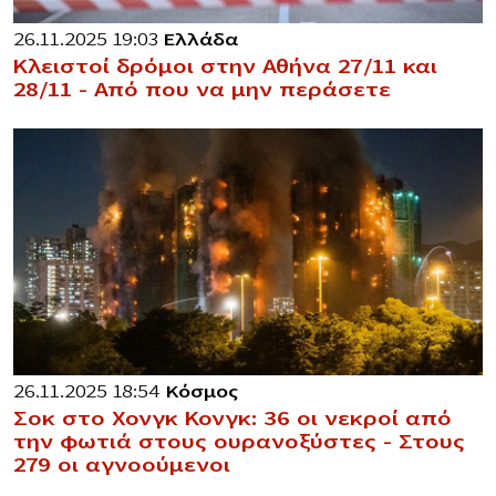
26.11.2025 19:03
Ελλάδα
Κλειστοί δρόμοι στην Αθήνα 27/11 και
28/11 – Από που να μην περάσετε
26.11.2025 18:54
Κόσμος
Σοκ στο Χονγκ Κονγκ: 36 οι νεκροί από
την φωτιά στους ουρανοξύστες – Στους
279 οι αγνοούμενοι