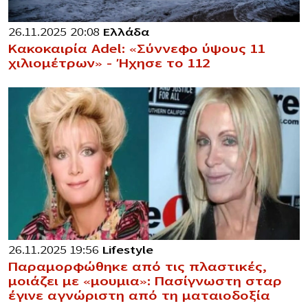
26.11.2025 20:08
Ελλάδα
Κακοκαιρία Adel: «Σύννεφο ύψους 11
χιλιομέτρων» – Ήχησε το 112
26.11.2025 19:56
Lifestyle
Παραμορφώθηκε από τις πλαστικές,
μοιάζει με «μoυμια»: Πασίγνωστη σταρ
έγινε αγνώριστη από τη ματαιοδοξία