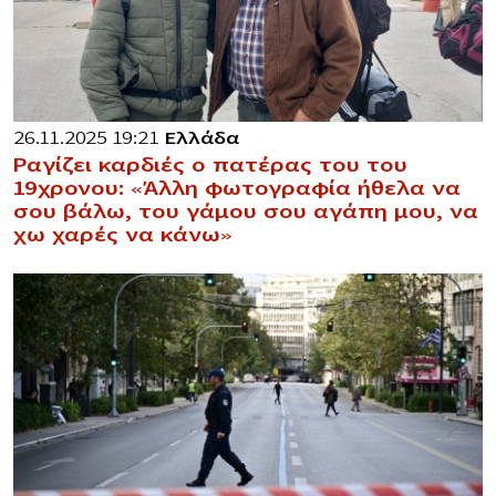
26.11.2025 19:21
Ελλάδα
Ραγίζει καρδιές ο πατέρας του του
19χρονου: «Άλλη φωτογραφία ήθελα να
σου βάλω, του γάμου σου αγάπη μου, να
χω χαρές να κάνω»