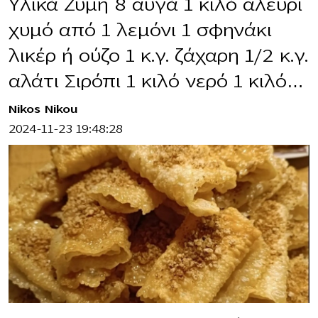
Υλικά Ζύμη 8 αυγά 1 κιλό αλεύρι
χυμό από 1 λεμόνι 1 σφηνάκι
λικέρ ή ούζο 1 κ.γ. ζάχαρη 1/2 κ.γ.
αλάτι Σιρόπι 1 κιλό νερό 1 κιλό…
Nikos Nikou
2024-11-23 19:48:28