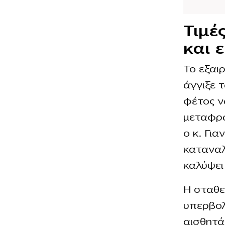
Τιμέ
και 
Το εξαι
άγγιξε 
φέτος να
μεταφρά
ο κ. Για
καταναλ
καλύψει
Η σταθε
υπερβολ
αισθητά