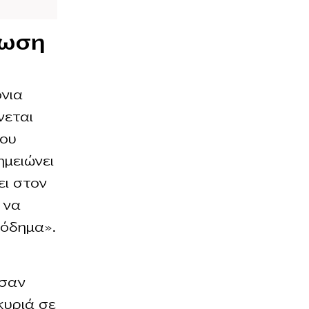
λωση
όνια
νεται
που
ημειώνει
ει στον
 να
σόδημα».
ωσαν
κυριά σε