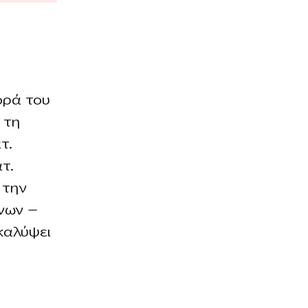
ορά του
 τη
τ.
τ.
 την
όνων —
καλύψει