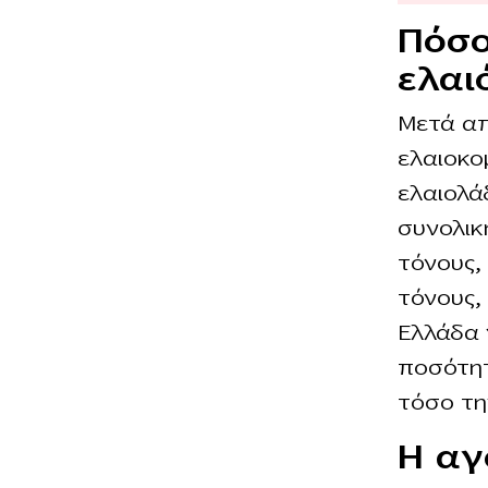
Πόσο
ελαι
Μετά απ
ελαιοκο
ελαιολά
συνολικ
τόνους,
τόνους,
Ελλάδα 
ποσότητ
τόσο τη
Η αγ