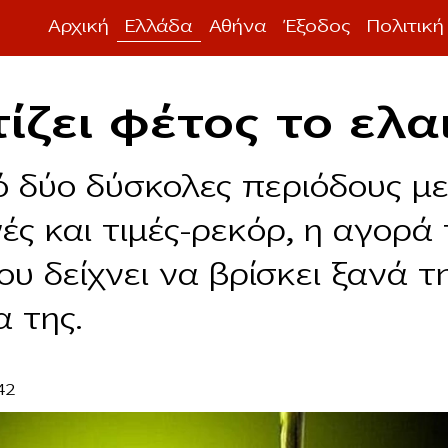
Αρχική
Ελλάδα
Αθήνα
Έξοδος
Πολιτική
ίζει φέτος το ελα
 δύο δύσκολες περιόδους με
ς και τιμές-ρεκόρ, η αγορά 
ου δείχνει να βρίσκει ξανά τ
α της.
42