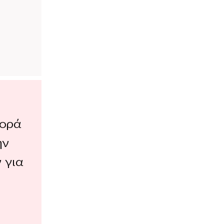
γορά
ην
 για