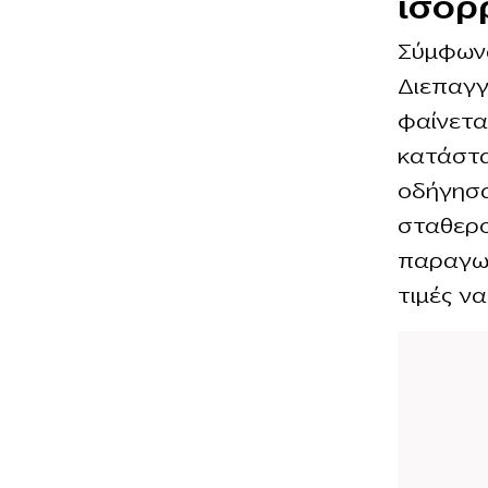
ισορ
Σύμφωνα
Διεπαγγ
φαίνετα
κατάστα
οδήγησα
σταθερο
παραγωγ
τιμές ν