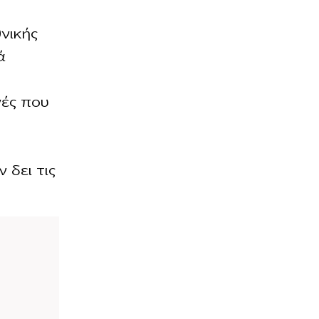
νικής
ά
γές που
 δει τις