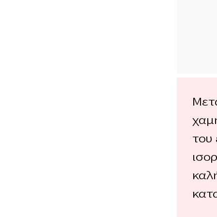
Μετ
χαμ
του 
ισορ
καλ
κατ