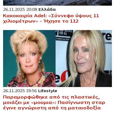
26.11.2025 20:08
Ελλάδα
Κακοκαιρία Adel: «Σύννεφο ύψους 11
χιλιομέτρων» – Ήχησε το 112
26.11.2025 19:56
Lifestyle
Παραμορφώθηκε από τις πλαστικές,
μοιάζει με «μoυμια»: Πασίγνωστη σταρ
έγινε αγνώριστη από τη ματαιοδοξία