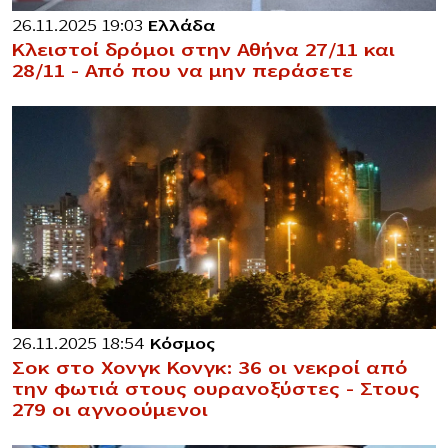
26.11.2025 19:03
Ελλάδα
Κλειστοί δρόμοι στην Αθήνα 27/11 και
28/11 – Από που να μην περάσετε
26.11.2025 18:54
Κόσμος
Σοκ στο Χονγκ Κονγκ: 36 οι νεκροί από
την φωτιά στους ουρανοξύστες – Στους
279 οι αγνοούμενοι