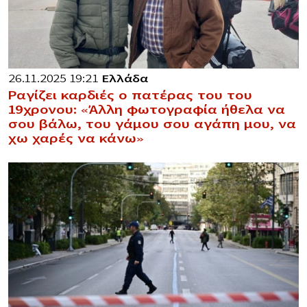
26.11.2025 19:21
Ελλάδα
Ραγίζει καρδιές ο πατέρας του του
19χρονου: «Άλλη φωτογραφία ήθελα να
σου βάλω, του γάμου σου αγάπη μου, να
χω χαρές να κάνω»