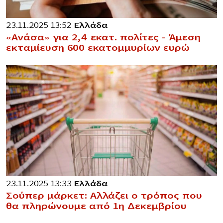
23.11.2025 13:52
Ελλάδα
«Ανάσα» για 2,4 εκατ. πολίτες – Άμεση
εκταμίευση 600 εκατομμυρίων ευρώ
23.11.2025 13:33
Ελλάδα
Σούπερ μάρκετ: Αλλάζει ο τρόπος που
θα πληρώνουμε από 1η Δεκεμβρίου