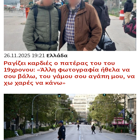
26.11.2025 19:21
Ελλάδα
Ραγίζει καρδιές ο πατέρας του του
19χρονου: «Άλλη φωτογραφία ήθελα να
σου βάλω, του γάμου σου αγάπη μου, να
χω χαρές να κάνω»