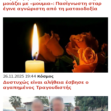
μοιάζει με «μoυμια»: Πασίγνωστη σταρ
έγινε αγνώριστη από τη ματαιοδοξία
26.11.2025 19:44
Κόσμος
Δυστυχώς είναι αλήθεια έσβησε ο
αγαπημένος Τραγουδιστής