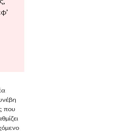
ς,
εφ’
έα
συνέβη
ς που
θμίζει
χόμενο