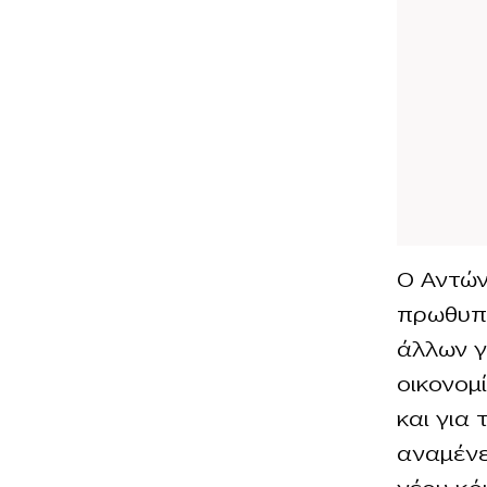
Ο Αντών
πρωθυπο
άλλων γ
οικονομ
και για
αναμένε