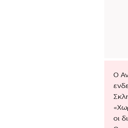
Ο Α
ενδ
Σκλ
«Χωρ
οι 