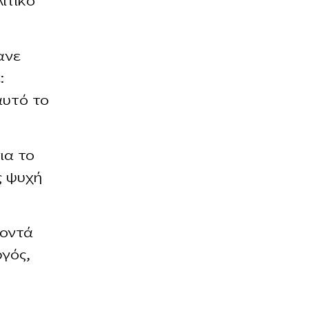
ιτικό
ανε
:
αυτό το
ια το
ς ψυχή
κοντά
γός,