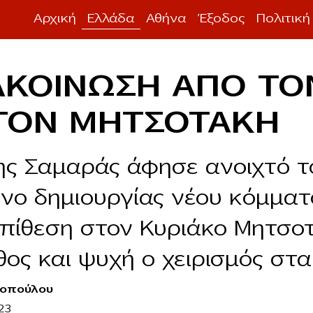
Αρχική
Ελλάδα
Αθήνα
Έξοδος
Πολιτική
KOIΝΩΣΗ ΑΠΟ ΤΟ
 ΤΟΝ ΜΗΤΣΟΤΑΚΗ
ς Σαμαράς άφησε ανοιχτό τ
νο δημιουργίας νέου κόμματ
πίθεση στον Κυριάκο Μητσοτ
θος και ψυχή ο χειρισμός στ
οπούλου
23