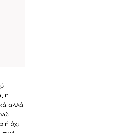
ξύ
, η
ικά αλλά
ενώ
α ή όχι