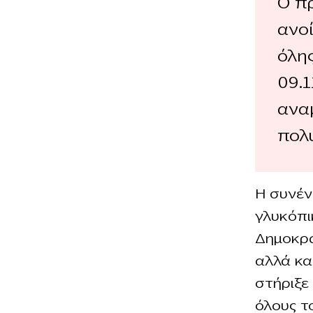
Ο π
ανοί
όλης
09.1
ανα
πολ
Η συνέν
γλυκόπι
Δημοκρα
αλλά κα
στήριξε
όλους τ