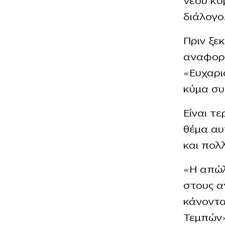
νέου κό
διάλογο
Πριν ξε
αναφορά
«Ευχαρι
κύμα συ
Είναι τ
θέμα αυ
και πολ
«Η απώλ
στους α
κάνοντα
Τεμπών»