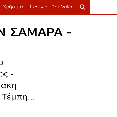
Χρήσιμα
Lifestyle
Pet Voice
Ν ΣΑΜΑΡΑ –
ο
ος –
άκη –
α Τέμπη…