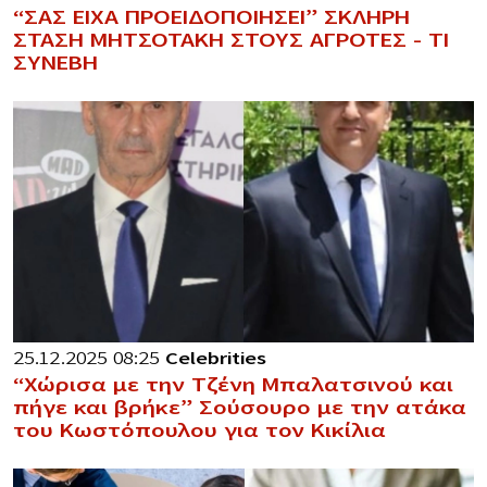
“ΣΑΣ ΕΙΧΑ ΠΡΟΕΙΔΟΠΟΙΗΣΕΙ” ΣΚΛΗΡΗ
ΣΤΑΣΗ ΜΗΤΣΟΤΑΚΗ ΣΤΟΥΣ ΑΓΡΟΤΕΣ – ΤΙ
ΣΥΝΕΒΗ
25.12.2025 08:25
Celebrities
“Χώρισα με την Τζένη Μπαλατσινού και
πήγε και βρήκε” Σούσουρο με την ατάκα
του Κωστόπουλου για τον Κικίλια