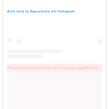
Δείτε αυτή τη δημοσίευση στο Instagram.
Η δημοσίευση κοινοποιήθηκε από το χρήστη aggelikinikolouli (@aggelikinikolouliofficial)