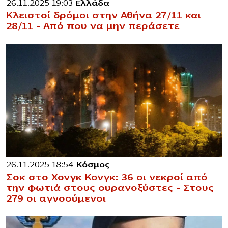
26.11.2025 19:03
Ελλάδα
Κλειστοί δρόμοι στην Αθήνα 27/11 και
28/11 – Από που να μην περάσετε
26.11.2025 18:54
Κόσμος
Σοκ στο Χονγκ Κονγκ: 36 οι νεκροί από
την φωτιά στους ουρανοξύστες – Στους
279 οι αγνοούμενοι