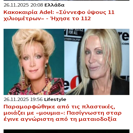
26.11.2025 20:08
Ελλάδα
Κακοκαιρία Adel: «Σύννεφο ύψους 11
χιλιομέτρων» – Ήχησε το 112
26.11.2025 19:56
Lifestyle
Παραμορφώθηκε από τις πλαστικές,
μοιάζει με «μoυμια»: Πασίγνωστη σταρ
έγινε αγνώριστη από τη ματαιοδοξία