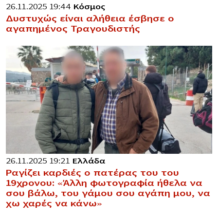
26.11.2025 19:44
Κόσμος
Δυστυχώς είναι αλήθεια έσβησε ο
αγαπημένος Τραγουδιστής
26.11.2025 19:21
Ελλάδα
Ραγίζει καρδιές ο πατέρας του του
19χρονου: «Άλλη φωτογραφία ήθελα να
σου βάλω, του γάμου σου αγάπη μου, να
χω χαρές να κάνω»