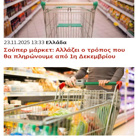
23.11.2025 13:33
Ελλάδα
Σούπερ μάρκετ: Αλλάζει ο τρόπος που
θα πληρώνουμε από 1η Δεκεμβρίου