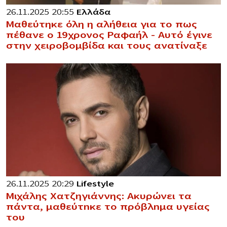
26.11.2025 20:55
Ελλάδα
Μαθεύτηκε όλη η αλήθεια για το πως
πέθανε ο 19χρονος Ραφαήλ – Αυτό έγινε
στην χειροβομβίδα και τους ανατίναξε
26.11.2025 20:29
Lifestyle
Μιχάλης Χατζηγιάννης: Ακυρώνει τα
πάντα, μαθεύτnκε το πρόβλnμα υγείας
του