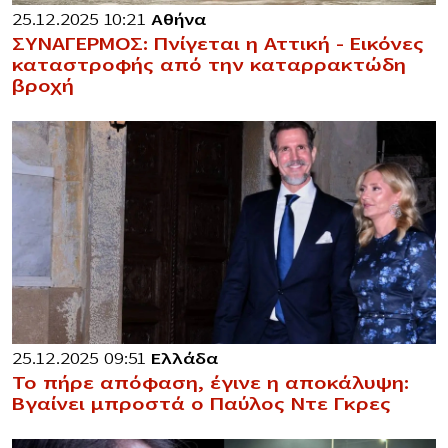
25.12.2025 10:21
Αθήνα
ΣΥΝΑΓΕΡΜΟΣ: Πνίγεται η Αττική – Εικόνες
καταστροφής από την καταρρακτώδη
βροχή
25.12.2025 09:51
Ελλάδα
Το πήρε απόφαση, έγινε η αποκάλυψη:
Βγαίνει μπροστά ο Παύλος Ντε Γκρες