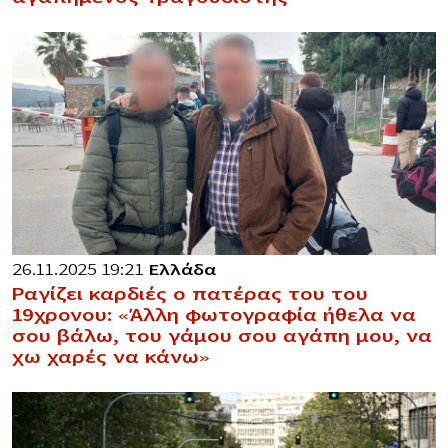
26.11.2025 19:21
Ελλάδα
Ραγίζει καρδιές ο πατέρας του του
19χρονου: «Άλλη φωτογραφία ήθελα να
σου βάλω, του γάμου σου αγάπη μου, να
χω χαρές να κάνω»