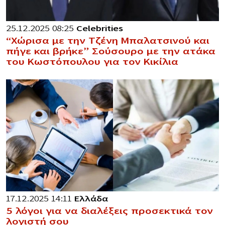
25.12.2025 08:25
Celebrities
“Χώρισα με την Τζένη Μπαλατσινού και
πήγε και βρήκε” Σούσουρο με την ατάκα
του Κωστόπουλου για τον Κικίλια
17.12.2025 14:11
Ελλάδα
5 λόγοι για να διαλέξεις προσεκτικά τον
λογιστή σου