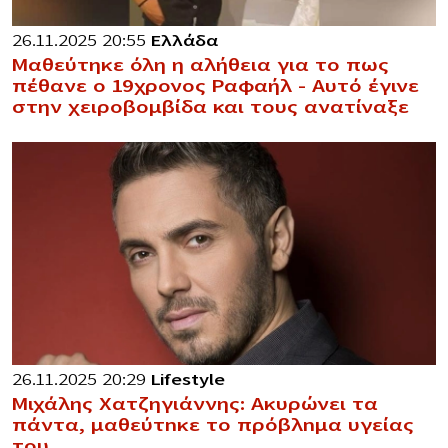
26.11.2025 20:55
Ελλάδα
Μαθεύτηκε όλη η αλήθεια για το πως
πέθανε ο 19χρονος Ραφαήλ – Αυτό έγινε
στην χειροβομβίδα και τους ανατίναξε
26.11.2025 20:29
Lifestyle
Μιχάλης Χατζηγιάννης: Ακυρώνει τα
πάντα, μαθεύτnκε το πρόβλnμα υγείας
του