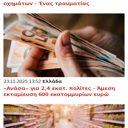
οχημάτων – Ένας τραυματίας
23.11.2025 13:52
Ελλάδα
«Ανάσα» για 2,4 εκατ. πολίτες – Άμεση
εκταμίευση 600 εκατομμυρίων ευρώ