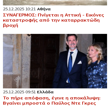
25.12.2025 10:21
Αθήνα
ΣΥΝΑΓΕΡΜΟΣ: Πνίγεται η Αττική – Εικόνες
καταστροφής από την καταρρακτώδη
βροχή
25.12.2025 09:51
Ελλάδα
Το πήρε απόφαση, έγινε η αποκάλυψη:
Βγαίνει μπροστά ο Παύλος Ντε Γκρες