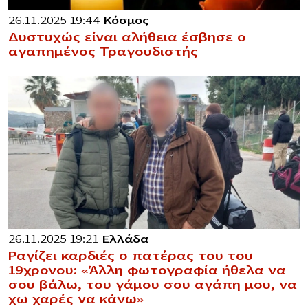
26.11.2025 19:44
Κόσμος
Δυστυχώς είναι αλήθεια έσβησε ο
αγαπημένος Τραγουδιστής
26.11.2025 19:21
Ελλάδα
Ραγίζει καρδιές ο πατέρας του του
19χρονου: «Άλλη φωτογραφία ήθελα να
σου βάλω, του γάμου σου αγάπη μου, να
χω χαρές να κάνω»