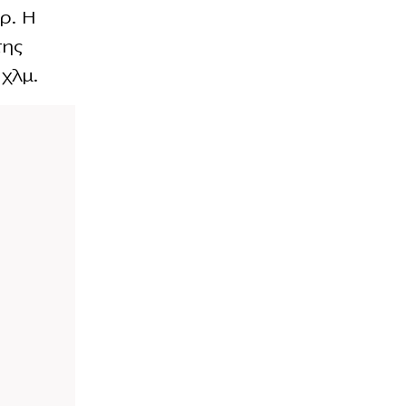
ρ. Η
της
χλμ.