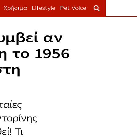
Χρήσιμα
Lifestyle
Pet Voice
υμβεί αν
η το 1956
στη
ταίες
ντορίνης
ί! Τι