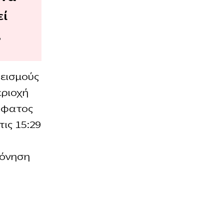
εί
;
σεισμούς
εριοχή
σφατος
ις 15:29
δόνηση