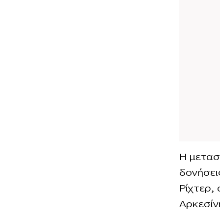
H μετασ
δονήσεις
Ρίχτερ,
Αρκεσίν