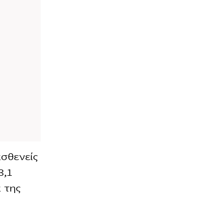
ασθενείς
3,1
ά της