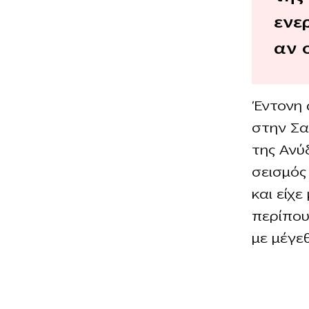
ενε
αν 
Έντονη 
στην Σα
της Ανύ
σεισμός
και είχε
περίπου
με μέγεθ