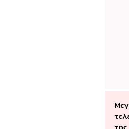
Μεγ
τελ
της