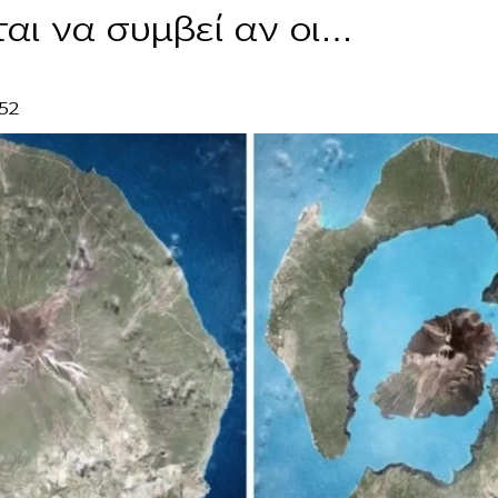
αι να συμβεί αν οι…
:52