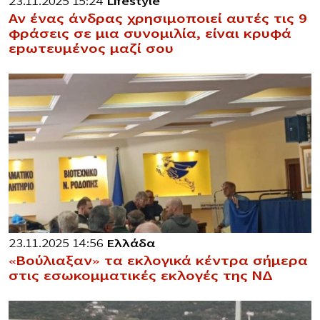
23.11.2025 15:24
Lifestyle
Αν ένας άνδρας χρησιμοποιεί αυτές τις 9
φράσεις σε μια συνομιλία, είναι κρυφά
εpωτευμένος μαζί σου
23.11.2025 14:56
Ελλάδα
«Βούλιαξαν» τα εκλογικά κέντρα σήμερα
στις εσωκομματικές εκλογές της ΝΔ