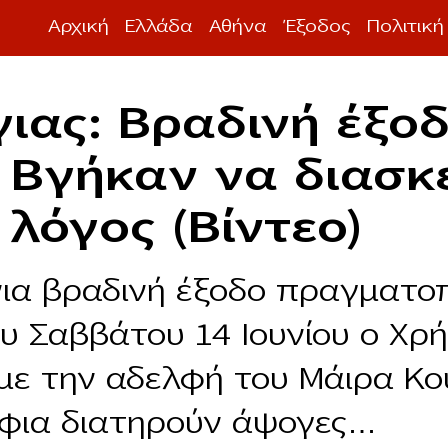
Αρχική
Ελλάδα
Αθήνα
Έξοδος
Πολιτική
ιας: Βραδινή έξοδ
 Bγήκαν να διασκ
 λόγος (Βίντεο)
ια βραδινή έξοδο πραγματοπ
υ Σαββάτου 14 Ιουνίου ο Χρ
 με την αδελφή του Μάιρα Κο
φια διατηρούν άψογες…