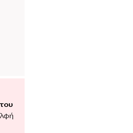
του
ελφή