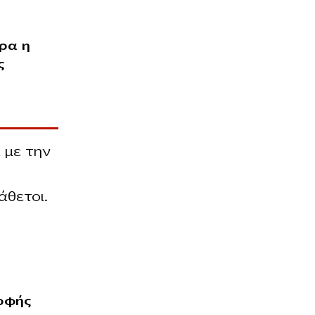
ρα η
ς
 με την
άθετοι.
ροφής