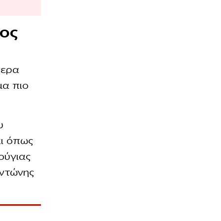
δος
τερα
μα πιο
υ
αι όπως
ούγιας
Αντώνης