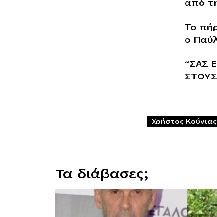
από τ
Το πή
ο Παύλ
“ΣΑΣ 
ΣΤΟΥΣ
Χρήστος Κούγιας
Τα διάβασες;