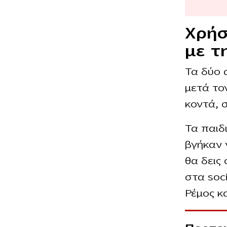
Χρήσ
με τ
Τα δύο 
μετά το
κοντά, 
Τα παιδ
βγήκαν 
θα δεις
στα soc
Ρέμος κ