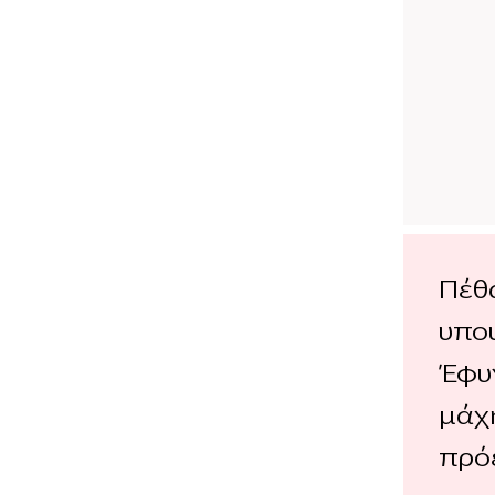
Πέθ
υπο
Έφυ
μάχη
πρό