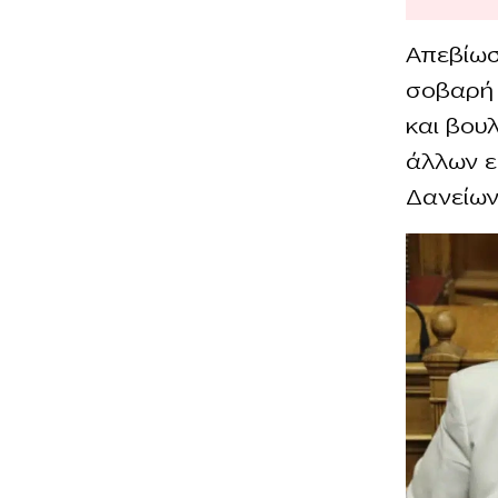
Απεβίωσ
σοβαρή 
και βου
άλλων ε
Δανείων