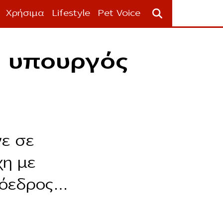
Χρήσιμα
Lifestyle
Pet Voice
ν υπουργός
ε σε
χη με
πρόεδρος…