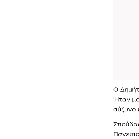
Ο Δημήτ
Ήταν μό
σύζυγο 
Σπούδασ
Πανεπισ