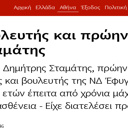
Αρχική
Ελλάδα
Αθήνα
Έξοδος
Πολιτική
υλευτής και πρώη
αμάτης
 Δημήτρης Σταμάτης, πρώην
 και βουλευτής της ΝΔ Έφυγ
5 ετών έπειτα από χρόνια μά
σθένεια – Είχε διατελέσει 
46