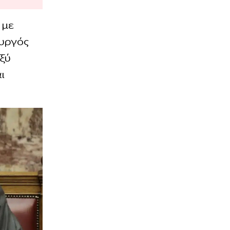
 με
υργός
ξύ
ι