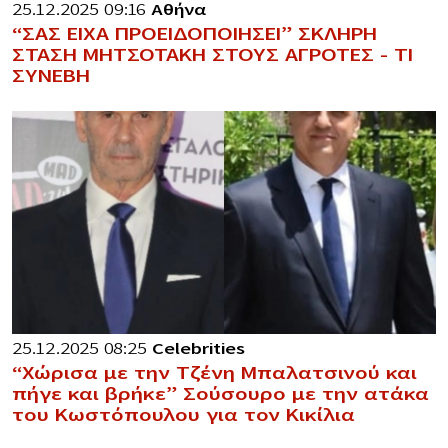
25.12.2025 09:16
Αθήνα
“ΣΑΣ ΕΙΧΑ ΠΡΟΕΙΔΟΠΟΙΗΣΕΙ” ΣΚΛΗΡΗ
ΣΤΑΣΗ ΜΗΤΣΟΤΑΚΗ ΣΤΟΥΣ ΑΓΡΟΤΕΣ – ΤΙ
ΣΥΝΕΒΗ
25.12.2025 08:25
Celebrities
“Χώρισα με την Τζένη Μπαλατσινού και
πήγε και βρήκε” Σούσουρο με την ατάκα
του Κωστόπουλου για τον Κικίλια