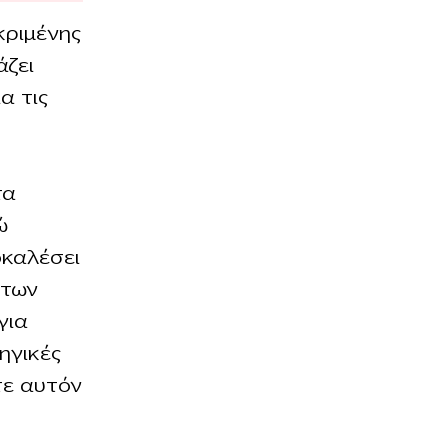
κριμένης
άζει
α τις
τα
ώ
οκαλέσει
 των
για
ηγικές
τε αυτόν
ς