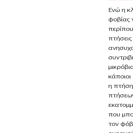
Ενώ η κ
φοβίας γ
περίπου
πτήσεις
ανησυχο
συντριβ
μικρόβι
κάποιοι
η πτήση
πτήσεων
εκατομμ
που μπο
τον φόβ