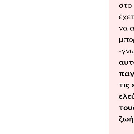
στο 
έχετ
να 
μπο
-γν
αυτ
παγ
τις
ελε
του
ζωή