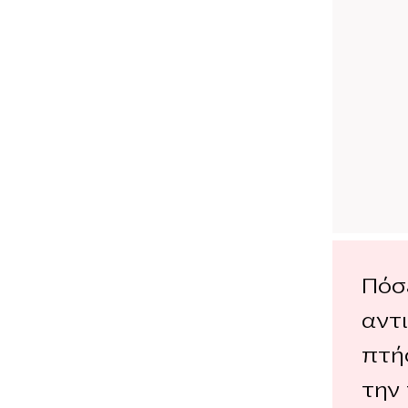
Πόσε
αντ
πτήσ
την