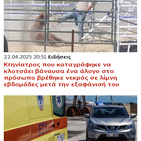
22.04.2025 20:51
Ειδήσεις
Κτηνίατρος που καταγράφηκε να
κλοτσάει βάναυσα ένα άλογο στο
πρόσωπο βρέθηκε νεκρός σε λίμνη
εβδομάδες μετά την εξαφάνισή του