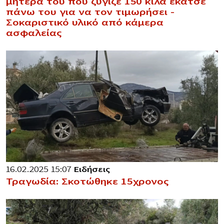
μητέρα του που ζύγιζε 150 κιλά έκατσε
πάνω του για να τον τιμωρήσει –
Σοκαριστικό υλικό από κάμερα
ασφαλείας
16.02.2025 15:07
Ειδήσεις
Τραγωδία: Σκοτώθηκε 15χρονος