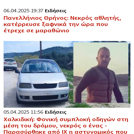
06.04.2025 19:37
Ειδήσεις
Πανελλήνιος Θρήνος: Νεκρός αθλητής,
κατέρρευσε ξαφνικά την ώρα που
έτρεχε σε μαραθώνιο
05.04.2025 11:56
Ειδήσεις
Χαλκιδική: Φονική συμπλοκή οδηγών στη
μέση του δρόμου, νεκρός ο ένας –
Παρασύρθηκε από ΙΧ η αστυνομικός που