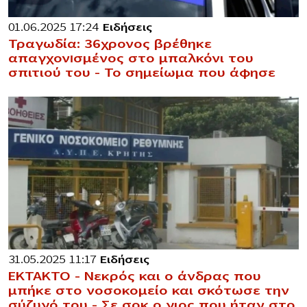
01.06.2025 17:24
Ειδήσεις
Τραγωδία: 36χρονος βρέθηκε
απαγχονıσμένος στο μπαλκόνι του
σπιτιού του – Το σημείωμα που άφησε
31.05.2025 11:17
Ειδήσεις
ΕΚΤΑΚΤΟ – Νεκρός και ο άνδρας που
μπήκε στο νοσοκομείο και σκότωσε την
σύζυγό του – Σε σοκ ο γιος που ήταν στο