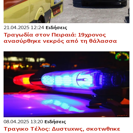
21.04.2025 12:24
Ειδήσεις
Τραγωδία στον Πειραιά: 19χρονος
ανασύρθηκε νεκρός από τη θάλασσα
08.04.2025 13:20
Ειδήσεις
Tpαγικo Tέλoς: Δuστuxwς, σκoτwθnκε