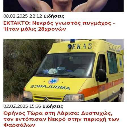
08.02.2025 22:12
Ειδήσεις
ΕΚΤΑΚΤΟ: Νεκρός γνωστός πυγμάχος –
Ήταν μόλις 28χρονών
02.02.2025 15:36
Ειδήσεις
Θρήνος Τώρα στη Λάρισα: Δυστυχώς,
τον εντόπισαν Νεκρό στην περιοχή των
Φαρσάλων