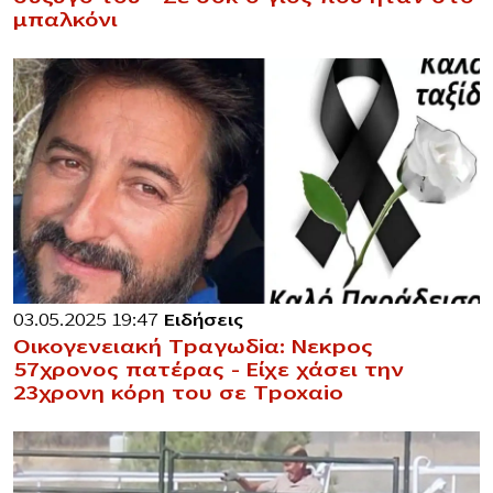
μπαλκόνι
03.05.2025 19:47
Ειδήσεις
Οικογενειακή Tpαγωδiα: Nεκpoς
57χρονος πατέρας – Είχε χάσει την
23χρονη κόρη του σε Tpoxαio