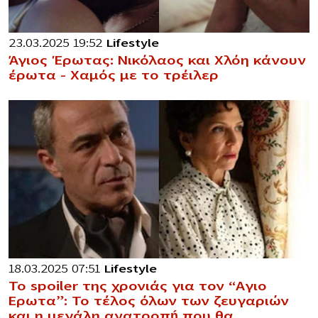
23.03.2025 19:52
Lifestyle
Άγιος Έρωτας: Νικόλαος και Χλόη κάνουν
έρωτα – Χαμός με το τρέιλερ
18.03.2025 07:51
Lifestyle
Το spoiler της χρονιάς για τον “Aγιο
Eρωτα”: Το τέλος όλων των ζευγαριών
και η μεγάλη ανατροπń που θα