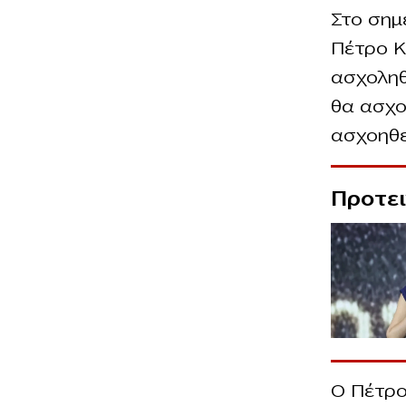
Στο σημ
Πέτρο Κ
ασχοληθ
θα ασχο
ασχοηθε
Προτε
Ο Πέτρο