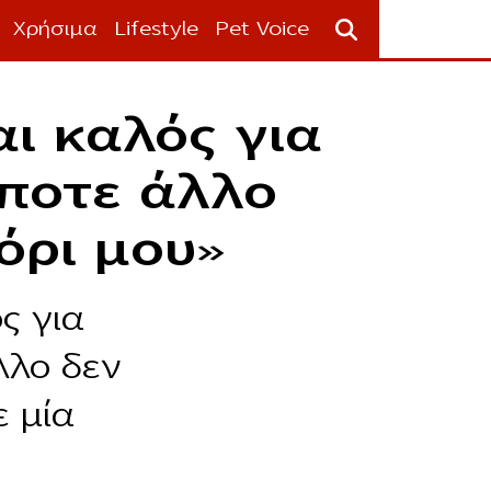
Χρήσιμα
Lifestyle
Pet Voice
ι καλός για
ίποτε άλλο
όρι μου»
ς για
λλο δεν
ε μία