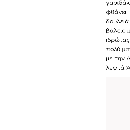
γαριδάκι
φθάνει 
δουλειά
βάλεις 
ιδρώτας
πολύ μπ
με την 
λεφτά Άρ