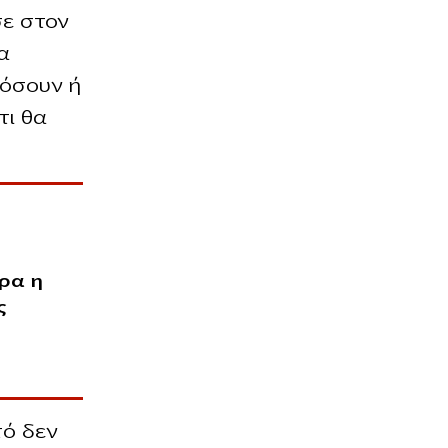
σε στον
α
ιόσουν ή
τι θα
ρα η
ς
τό δεν