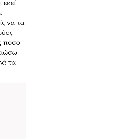
ι εκεί
ε
ίς να τα
ρύος
ς πόσο
λειώσω
λά τα