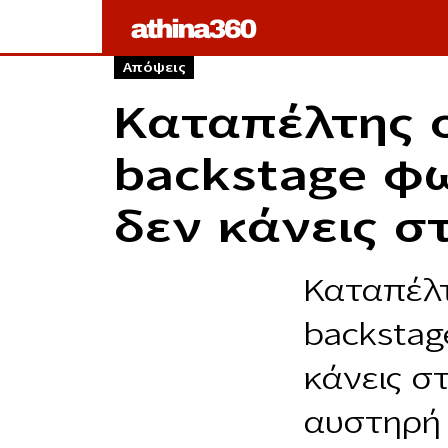
Απόψεις
Καταπέλτης ο
backstage φω
δεν κάνεις σ
Καταπέλτ
backstag
κάνεις σ
αυστηρή