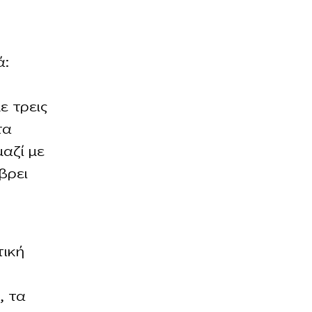
ά:
ε τρεις
τα
αζί με
βρει
τική
η
, τα