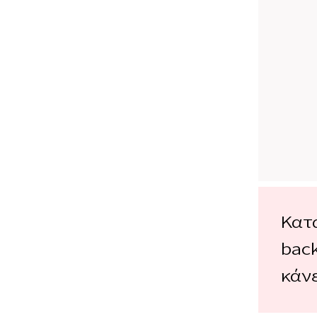
Κατα
bac
κάνε