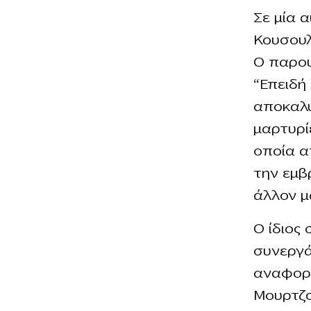
Σε μία 
Κουσουλ
Ο παρου
“Επειδή
αποκαλύ
μαρτυρί
οποία α
την εμβ
άλλον μ
Ο ίδιος
συνεργά
αναφορά
Μουρτζο