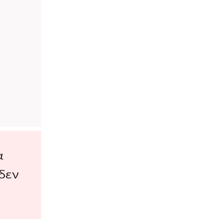
α
δεν